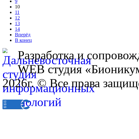
9
10
11
12
13
14
Вперёд
В конец
Разработка и сопровож
WEB студия «Бионику
2026г. © Все права защищ