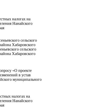
стных налогах на
селения Нанайского
рая
еньевского сельского
района Хабаровского
еньевского сельского
района Хабаровского
опросу «О проекте
изменений в устав
айского муниципального
стных налогах на
селения Нанайского
рая