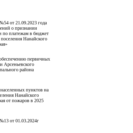
№54 от 21.09.2023 года
ений о признании
и по платежам в бюджет
 поселения Нанайского
рая»
 обеспечению первичных
и Арсеньевского
пального района
 населенных пунктов на
селения Нанайского
ая от пожаров в 2025
№13 от 01.03.2024г