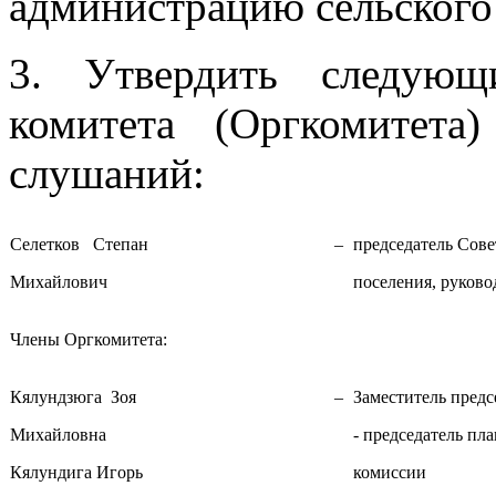
администрацию сельского 
3. Утвердить следующ
комитета (Оргкомитет
слушаний:
Селетков Степан
–
председатель Сове
Михайлович
поселения, руково
Члены Оргкомитета:
Кялундзюга Зоя
–
Заместитель предс
Михайловна
- председатель п
Кялундига Игорь
комиссии