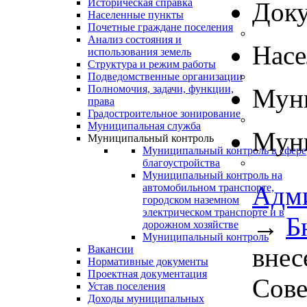
Историческая справка
Док
Населенные пункты
Почетные граждане поселения
Анализ состояния и
Нас
использования земель
Структура и режим работы
Подведомственные организации
Полномочия, задачи, функции,
Муни
права
Градостроительное зонирование
Муниципальная служба
Муни
Муниципальный контроль
Муниципальный контроль в сфере
благоустройства
Муниципальный контроль на
Адм
автомобильном транспорте,
городском наземном
электрическом транспорте и в
→
Б
дорожном хозяйстве
Муниципальный контроль
внес
Вакансии
Нормативные документы
Проектная документация
Сове
Устав поселения
Доходы муниципальных