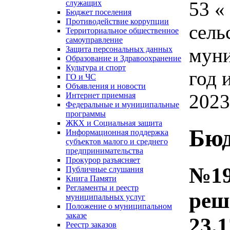
53 «
служащих
Бюджет поселения
Противодействие коррупции
сель
Территориальное общественное
самоуправление
муни
Защита персональных данных
Образование и Здравоохранение
Культура и спорт
год 
ГО и ЧС
Объявления и новости
2023
Интернет приемная
Федеральные и муниципальные
программы
ЖКХ и Социальная защита
Бюд
Информационная поддержка
субъектов малого и среднего
предпринимательства
Прокурор разъясняет
№19
Публичные слушания
Книга Памяти
Регламенты и реестр
реш
муниципальных услуг
Положение о муниципальном
заказе
23.
Реестр заказов