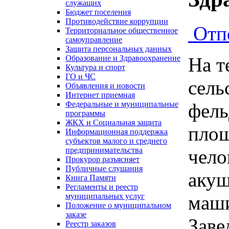
служащих
Бюджет поселения
Противодействие коррупции
Отп
Территориальное общественное
самоуправление
Защита персональных данных
На т
Образование и Здравоохранение
Культура и спорт
ГО и ЧС
сель
Объявления и новости
Интернет приемная
фель
Федеральные и муниципальные
программы
ЖКХ и Социальная защита
площ
Информационная поддержка
субъектов малого и среднего
чело
предпринимательства
Прокурор разъясняет
Публичные слушания
акуш
Книга Памяти
Регламенты и реестр
маши
муниципальных услуг
Положение о муниципальном
заказе
Заве
Реестр заказов