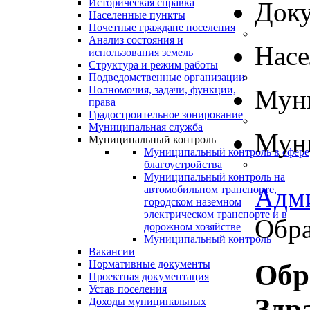
Историческая справка
Док
Населенные пункты
Почетные граждане поселения
Анализ состояния и
Нас
использования земель
Структура и режим работы
Подведомственные организации
Полномочия, задачи, функции,
Муни
права
Градостроительное зонирование
Муниципальная служба
Муни
Муниципальный контроль
Муниципальный контроль в сфере
благоустройства
Муниципальный контроль на
Адм
автомобильном транспорте,
городском наземном
электрическом транспорте и в
Обра
дорожном хозяйстве
Муниципальный контроль
Вакансии
Нормативные документы
Обр
Проектная документация
Устав поселения
Здр
Доходы муниципальных