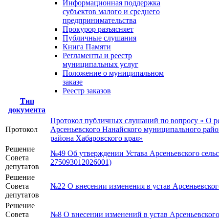
Информационная поддержка
субъектов малого и среднего
предпринимательства
Прокурор разъясняет
Публичные слушания
Книга Памяти
Регламенты и реестр
муниципальных услуг
Положение о муниципальном
заказе
Реестр заказов
Тип
документа
Протокол публичных слушаний по вопросу « О ре
Протокол
Арсеньевского Нанайского муниципального район
района Хабаровского края»
Решение
№49 Об утверждении Устава Арсеньевского сельс
Совета
275093012026001)
депутатов
Решение
Совета
№22 О внесении изменения в устав Арсеньевског
депутатов
Решение
Совета
№8 О внесении изменений в устав Арсеньевского