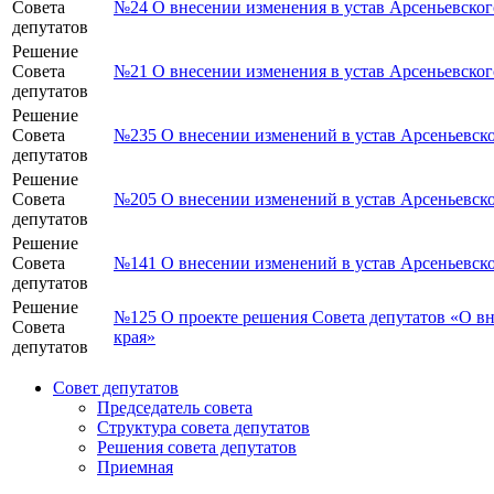
Совета
№24 О внесении изменения в устав Арсеньевског
депутатов
Решение
Совета
№21 О внесении изменения в устав Арсеньевског
депутатов
Решение
Совета
№235 О внесении изменений в устав Арсеньевско
депутатов
Решение
Совета
№205 О внесении изменений в устав Арсеньевско
депутатов
Решение
Совета
№141 О внесении изменений в устав Арсеньевско
депутатов
Решение
№125 О проекте решения Совета депутатов «О вн
Совета
края»
депутатов
Совет депутатов
Председатель совета
Структура совета депутатов
Решения совета депутатов
Приемная