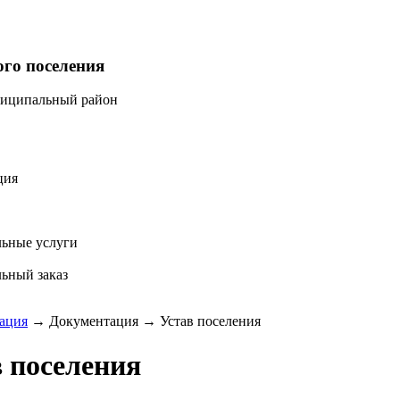
ого поселения
ниципальный район
ция
ьные услуги
ьный заказ
ация
→
Документация
→
Устав поселения
 поселения