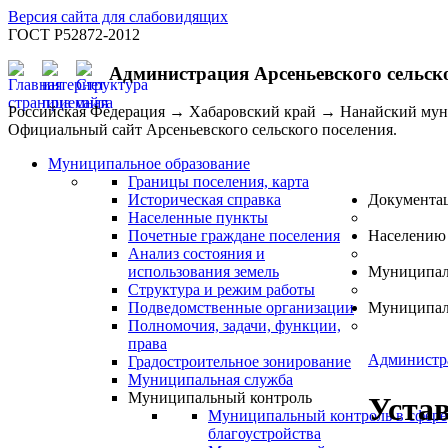
Версия сайта для слабовидящих
ГОСТ Р52872-2012
Администрация Арсеньевского сельск
Российская Федерация → Хабаровский край → Нанайский му
Официальный сайт Арсеньевского сельского поселения.
Муниципальное образование
Границы поселения, карта
Историческая справка
Документа
Населенные пункты
Почетные граждане поселения
Населению
Анализ состояния и
использования земель
Муниципал
Структура и режим работы
Подведомственные организации
Муниципал
Полномочия, задачи, функции,
права
Администр
Градостроительное зонирование
Муниципальная служба
Муниципальный контроль
Устав
Муниципальный контроль в сфере
благоустройства