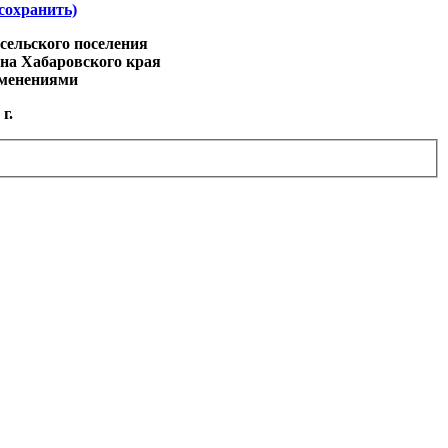
охранить)
осельского поселения
на Хабаровского края
зменениями
г.