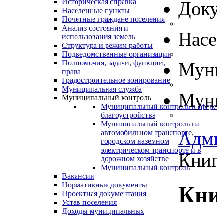
Историческая справка
Док
Населенные пункты
Почетные граждане поселения
Анализ состояния и
Нас
использования земель
Структура и режим работы
Подведомственные организации
Полномочия, задачи, функции,
Муни
права
Градостроительное зонирование
Муниципальная служба
Муни
Муниципальный контроль
Муниципальный контроль в сфере
благоустройства
Муниципальный контроль на
Адм
автомобильном транспорте,
городском наземном
электрическом транспорте и в
Книг
дорожном хозяйстве
Муниципальный контроль
Вакансии
Нормативные документы
Кни
Проектная документация
Устав поселения
Доходы муниципальных