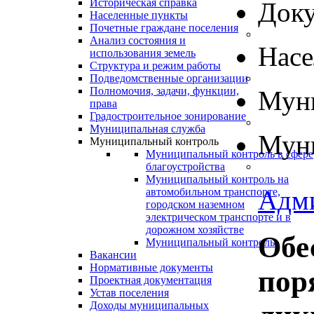
Историческая справка
Док
Населенные пункты
Почетные граждане поселения
Анализ состояния и
Нас
использования земель
Структура и режим работы
Подведомственные организации
Полномочия, задачи, функции,
Муни
права
Градостроительное зонирование
Муниципальная служба
Муни
Муниципальный контроль
Муниципальный контроль в сфере
благоустройства
Муниципальный контроль на
Адм
автомобильном транспорте,
городском наземном
электрическом транспорте и в
дорожном хозяйстве
Обе
Муниципальный контроль
Вакансии
Нормативные документы
пор
Проектная документация
Устав поселения
Доходы муниципальных