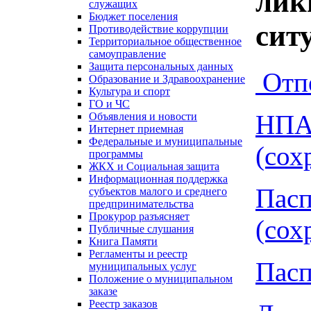
лик
служащих
Бюджет поселения
сит
Противодействие коррупции
Территориальное общественное
самоуправление
Защита персональных данных
Отп
Образование и Здравоохранение
Культура и спорт
ГО и ЧС
НПА 
Объявления и новости
Интернет приемная
Федеральные и муниципальные
(сох
программы
ЖКХ и Социальная защита
Информационная поддержка
Пасп
субъектов малого и среднего
предпринимательства
Прокурор разъясняет
(сох
Публичные слушания
Книга Памяти
Регламенты и реестр
Пасп
муниципальных услуг
Положение о муниципальном
заказе
Реестр заказов