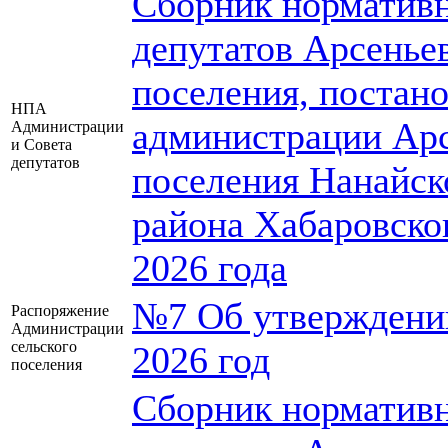
Сборник нормативн
депутатов Арсеньев
поселения, постан
НПА
администрации Арс
Администрации
и Совета
депутатов
поселения Нанайск
района Хабаровског
2026 года
№7 Об утверждении
Распоряжение
Администрации
сельского
2026 год
поселения
Сборник нормативн