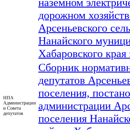
наземном электрич
дорожном хозяйств
Арсеньевского сел
Нанайского муници
Хабаровского края 
Сборник нормативн
депутатов Арсеньев
поселения, постан
НПА
администрации Арс
Администрации
и Совета
депутатов
поселения Нанайск