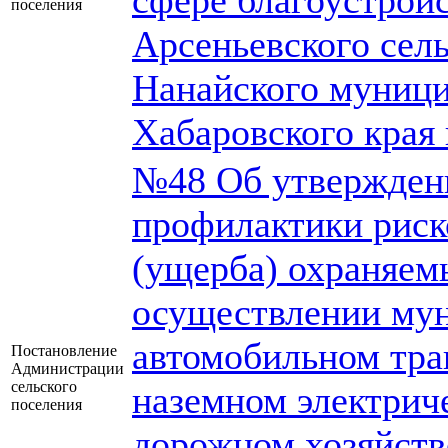
сфере благоустройс
поселения
Арсеньевского сел
Нанайского муници
Хабаровского края 
№48 Об утвержден
профилактики риск
(ущерба) охраняем
осуществлении мун
автомобильном тра
Постановление
Администрации
сельского
наземном электрич
поселения
дорожном хозяйств