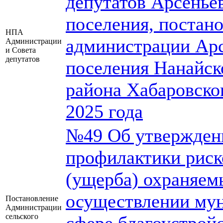
депутатов Арсеньев
поселения, постан
НПА
администрации Арс
Администрации
и Совета
депутатов
поселения Нанайск
района Хабаровског
2025 года
№49 Об утвержден
профилактики риск
(ущерба) охраняем
осуществлении мун
Постановление
Администрации
сельского