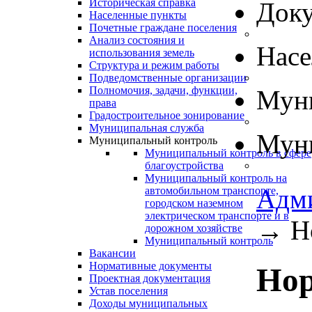
Историческая справка
Док
Населенные пункты
Почетные граждане поселения
Анализ состояния и
Нас
использования земель
Структура и режим работы
Подведомственные организации
Полномочия, задачи, функции,
Муни
права
Градостроительное зонирование
Муниципальная служба
Муни
Муниципальный контроль
Муниципальный контроль в сфере
благоустройства
Муниципальный контроль на
Адм
автомобильном транспорте,
городском наземном
электрическом транспорте и в
→
Н
дорожном хозяйстве
Муниципальный контроль
Вакансии
Нормативные документы
Нор
Проектная документация
Устав поселения
Доходы муниципальных