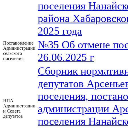
поселения Нанайск
района Хабаровско
2025 года
№35 Об отмене пос
Постановление
Администрации
сельского
26.06.2025 г
поселения
Сборник нормативн
депутатов Арсеньев
поселения, постан
НПА
администрации Арс
Администрации
и Совета
депутатов
поселения Нанайск