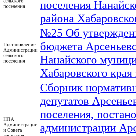
сельского
поселения Нанайск
поселения
района Хабаровско
№25 Об утверждени
бюджета Арсеньевс
Постановление
Администрации
сельского
Нанайского муници
поселения
Хабаровского края 
Сборник нормативн
депутатов Арсеньев
поселения, постан
НПА
администрации Арс
Администрации
и Совета
депутатов