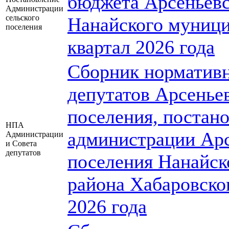
бюджета Арсеньевс
Администрации
сельского
Нанайского муници
поселения
квартал 2026 года
Сборник нормативн
депутатов Арсеньев
поселения, постан
НПА
администрации Арс
Администрации
и Совета
депутатов
поселения Нанайск
района Хабаровског
2026 года