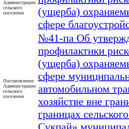
Администрации
сельского
(ущерба) охраняем
поселения
сфере благоустройс
№41-па Об утверж
профилактики риск
(ущерба) охраняем
сфере муниципальн
Постановление
автомобильном тра
Администрации
сельского
поселения
хозяйстве вне гран
границах сельског
Сукпай» муниципал