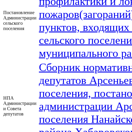
профилактики и ло
пожаров(загораний
Постановление
Администрации
сельского
пунктов, входящих 
поселения
сельского поселен
муниципального ра
Сборник нормативн
депутатов Арсеньев
поселения, постан
НПА
администрации Арс
Администрации
и Совета
депутатов
поселения Нанайск