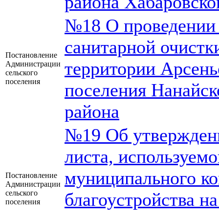
района Хабаровско
№18 О проведении 
санитарной очистки
Постановление
территории Арсень
Администрации
сельского
поселения
поселения Нанайск
района
№19 Об утвержден
листа, используем
муниципального ко
Постановление
Администрации
сельского
благоустройства н
поселения