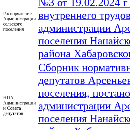
№3 от 19.02.2024 
внутреннего трудо
Распоряжение
Администрации
сельского
администрации Арс
поселения
поселения Нанайск
района Хабаровско
Сборник нормативн
депутатов Арсеньев
поселения, постан
НПА
администрации Арс
Администрации
и Совета
депутатов
поселения Нанайск