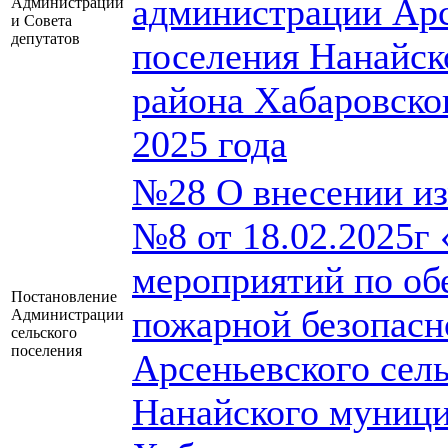
администрации Арс
Администрации
и Совета
депутатов
поселения Нанайск
района Хабаровског
2025 года
№28 О внесении из
№8 от 18.02.2025г
мероприятий по об
Постановление
пожарной безопасн
Администрации
сельского
поселения
Арсеньевского сел
Нанайского муници