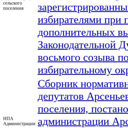
сельского
зарегистрированны
поселения
избирателями при 
дополнительных вы
Законодательной Д
восьмого созыва п
избирательному ок
Сборник нормативн
депутатов Арсеньев
поселения, постан
администрации Арс
НПА
Администрации