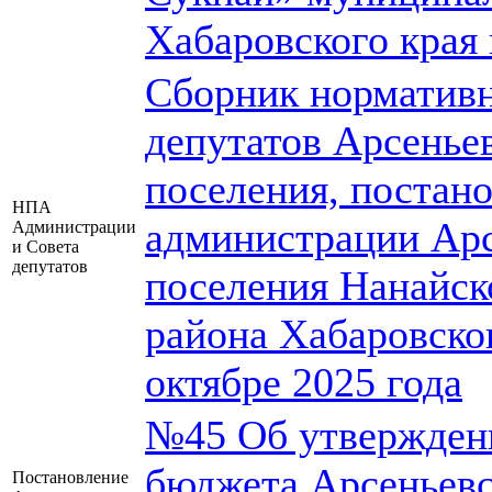
Хабаровского края 
Сборник нормативн
депутатов Арсеньев
поселения, постан
НПА
администрации Арс
Администрации
и Совета
депутатов
поселения Нанайск
района Хабаровског
октябре 2025 года
№45 Об утверждени
бюджета Арсеньевс
Постановление