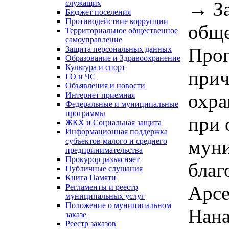
→
З
служащих
Бюджет поселения
Противодействие коррупции
обще
Территориальное общественное
самоуправление
Прог
Защита персональных данных
Образование и Здравоохранение
Культура и спорт
прич
ГО и ЧС
Объявления и новости
охра
Интернет приемная
Федеральные и муниципальные
программы
при 
ЖКХ и Социальная защита
Информационная поддержка
муни
субъектов малого и среднего
предпринимательства
Прокурор разъясняет
благ
Публичные слушания
Книга Памяти
Арсе
Регламенты и реестр
муниципальных услуг
Положение о муниципальном
Нана
заказе
Реестр заказов