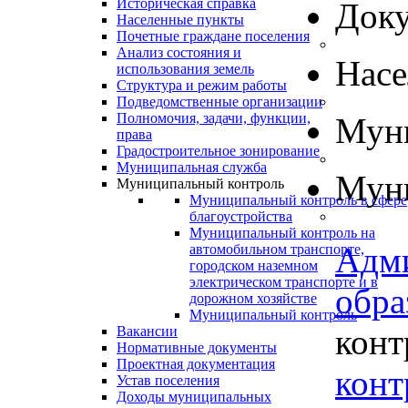
Историческая справка
Док
Населенные пункты
Почетные граждане поселения
Анализ состояния и
Нас
использования земель
Структура и режим работы
Подведомственные организации
Полномочия, задачи, функции,
Муни
права
Градостроительное зонирование
Муниципальная служба
Муни
Муниципальный контроль
Муниципальный контроль в сфере
благоустройства
Муниципальный контроль на
Адм
автомобильном транспорте,
городском наземном
электрическом транспорте и в
обра
дорожном хозяйстве
Муниципальный контроль
конт
Вакансии
Нормативные документы
Проектная документация
конт
Устав поселения
Доходы муниципальных