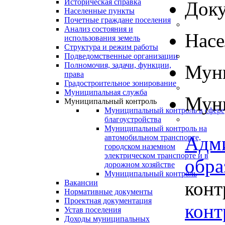
Историческая справка
Док
Населенные пункты
Почетные граждане поселения
Анализ состояния и
Нас
использования земель
Структура и режим работы
Подведомственные организации
Полномочия, задачи, функции,
Муни
права
Градостроительное зонирование
Муниципальная служба
Муни
Муниципальный контроль
Муниципальный контроль в сфере
благоустройства
Муниципальный контроль на
Адм
автомобильном транспорте,
городском наземном
электрическом транспорте и в
обра
дорожном хозяйстве
Муниципальный контроль
конт
Вакансии
Нормативные документы
Проектная документация
конт
Устав поселения
Доходы муниципальных