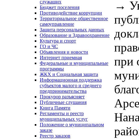
→
У
служащих
Бюджет поселения
Противодействие коррупции
публ
Территориальное общественное
самоуправление
докл
Защита персональных данных
Образование и Здравоохранение
Культура и спорт
прав
ГО и ЧС
Объявления и новости
при 
Интернет приемная
Федеральные и муниципальные
программы
муни
ЖКХ и Социальная защита
Информационная поддержка
благ
субъектов малого и среднего
предпринимательства
Прокурор разъясняет
Арсе
Публичные слушания
Книга Памяти
Нана
Регламенты и реестр
муниципальных услуг
Положение о муниципальном
райо
заказе
Реестр заказов