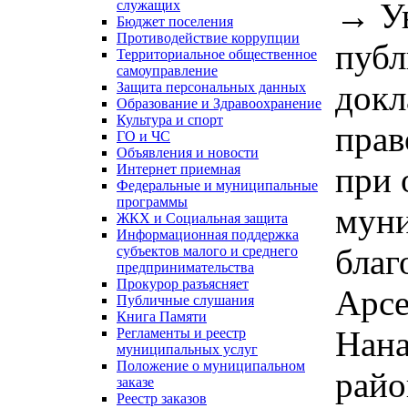
→
У
служащих
Бюджет поселения
Противодействие коррупции
публ
Территориальное общественное
самоуправление
докл
Защита персональных данных
Образование и Здравоохранение
Культура и спорт
прав
ГО и ЧС
Объявления и новости
при 
Интернет приемная
Федеральные и муниципальные
программы
муни
ЖКХ и Социальная защита
Информационная поддержка
благ
субъектов малого и среднего
предпринимательства
Прокурор разъясняет
Арсе
Публичные слушания
Книга Памяти
Нана
Регламенты и реестр
муниципальных услуг
Положение о муниципальном
райо
заказе
Реестр заказов