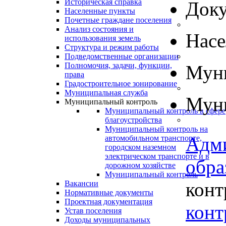
Историческая справка
Док
Населенные пункты
Почетные граждане поселения
Анализ состояния и
Нас
использования земель
Структура и режим работы
Подведомственные организации
Полномочия, задачи, функции,
Муни
права
Градостроительное зонирование
Муниципальная служба
Муни
Муниципальный контроль
Муниципальный контроль в сфере
благоустройства
Муниципальный контроль на
Адм
автомобильном транспорте,
городском наземном
электрическом транспорте и в
обра
дорожном хозяйстве
Муниципальный контроль
конт
Вакансии
Нормативные документы
Проектная документация
конт
Устав поселения
Доходы муниципальных