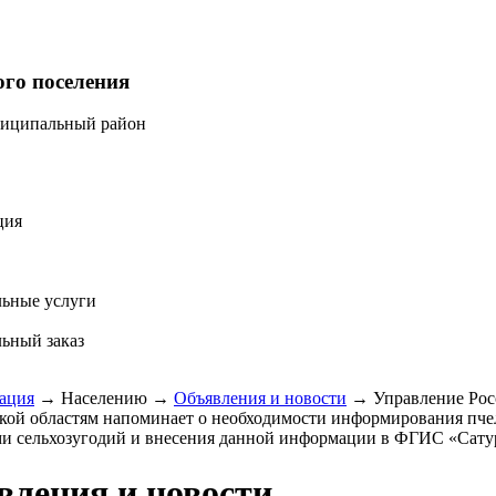
ого поселения
ниципальный район
ция
ьные услуги
ьный заказ
ация
→
Населению
→
Объявления и новости
→
Управление Рос
кой областям напоминает о необходимости информирования пчел
и сельхозугодий и внесения данной информации в ФГИС «Сату
вления и новости