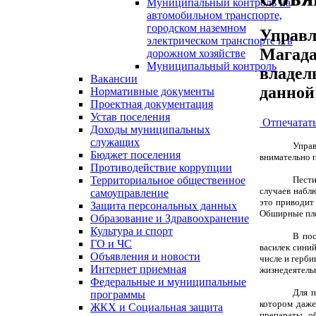
Муниципальный контроль на
автомобильном транспорте,
городском наземном
Управл
электрическом транспорте и в
Магада
дорожном хозяйстве
Муниципальный контроль
владел
Вакансии
данной
Нормативные документы
Проектная документация
Устав поселения
Отпечатат
Доходы муниципальных
служащих
Упра
Бюджет поселения
внимательно п
Противодействие коррупции
Пести
Территориальное общественное
случаев набл
самоуправление
это приводит
Защита персональных данных
Обширные пло
Образование и Здравоохранение
Культура и спорт
В пос
ГО и ЧС
василек синий
Объявления и новости
числе и герби
Интернет приемная
жизнедеятель
Федеральные и муниципальные
Для п
программы
котором даже
ЖКХ и Социальная защита
препараты, о