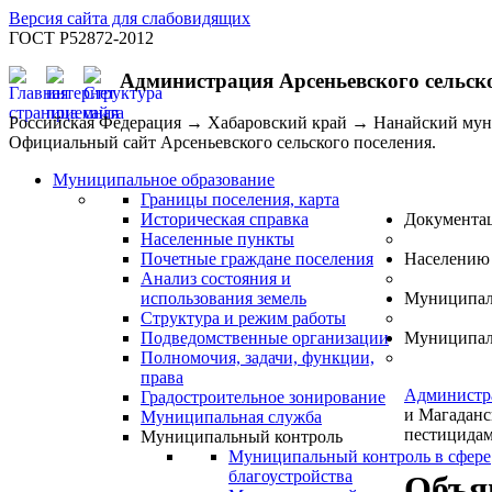
Версия сайта для слабовидящих
ГОСТ Р52872-2012
Администрация Арсеньевского сельск
Российская Федерация → Хабаровский край → Нанайский му
Официальный сайт Арсеньевского сельского поселения.
Муниципальное образование
Границы поселения, карта
Историческая справка
Документа
Населенные пункты
Почетные граждане поселения
Населению
Анализ состояния и
использования земель
Муниципал
Структура и режим работы
Подведомственные организации
Муниципал
Полномочия, задачи, функции,
права
Администр
Градостроительное зонирование
и Магаданс
Муниципальная служба
пестицидам
Муниципальный контроль
Муниципальный контроль в сфере
благоустройства
Объя