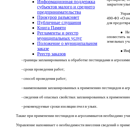
Информационная поддержка
закрытом улье
субъектов малого и среднего
предпринимательства
Управ
Прокурор разъясняет
490-ФЗ «О пч
Публичные слушания
для предотвр
Книга Памяти
● Не 
Регламенты и реестр
оповестить н
муниципальных услуг
земельных уча
Положение о муниципальном
заказе
● Инф
Реестр заказов
- границы запланированных к обработке пестицидами и агрохими
- сроки проведения работ;
- способ проведения работ;
- наименования запланированных к применению пестицидов и агр
- сведения об опасных свойствах запланированных к применению
- рекомендуемые сроки изоляции пчел в ульях.
Также при применении пестицидов и агрохимикатов необходимо учит
Управление напоминает о необходимости внесения сведений о при