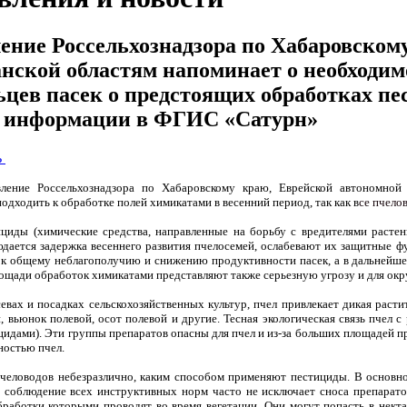
ение Россельхознадзора по Хабаровском
нской областям напоминает о необходим
ьцев пасек о предстоящих обработках пе
 информации в ФГИС «Сатурн»
ь
вление Россельхознадзора по Хабаровскому краю, Еврейской автономной
одходить к обработке полей химикатами в весенний период, так как в
се пчело
циды (химические средства, направленные на борьбу с вредителями расте
юдается задержка весеннего развития пчелосемей, ослабевают их защитные фу
 к общему неблагополучию и снижению продуктивности пасек, а в дальнейше
щади обработок химикатами представляют также серьезную угрозу и для ок
евах и посадках сельскохозяйственных культур, пчел привлекает дикая расти
, вьюнок полевой, осот полевой и другие. Тесная экологическая связь пчел 
цидами). Эти группы препаратов опасны для пчел и из-за больших площадей п
ностью пчел.
человодов небезразлично, каким способом применяют пестициды. В основно
 соблюдение всех инструктивных норм часто не исключает сноса препарато
бработки которыми проводят во время вегетации. Они могут попасть в некта