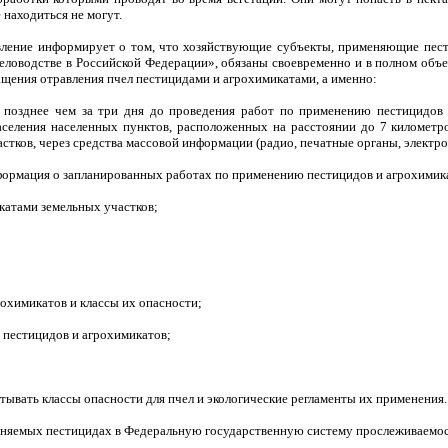
 находиться не могут.
ление информирует о том, что хозяйствующие субъекты
, применяющие пес
еловодстве в Российской Федерации»,
обязаны своевременно и в полном объе
ащения отравления пчел пестицидами и агрохимикатами, а именно:
позднее чем за три дня до проведения работ по применению пестицидов и
аселения населенных пунктов, расположенных на расстоянии до 7 километр
стков, через средства массовой информации (радио, печатные органы, электр
ормация о запланированных работах по применению пестицидов и агрохимик
катами земельных участков;
охимикатов и классы их опасности;
 пестицидов и агрохимикатов;
ывать классы опасности для пчел и экологические регламенты их применения.
меняемых пестицидах в Федеральную государственную систему прослеживаемо